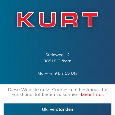
Steinweg 12
38518 Gifhorn
Mo. – Fr. 9 bis 15 Uhr
0151 – 15240340
Diese Website nutzt Cookies, um bestmögliche
mail@kurt-gifhorn.de
Funktionalität bieten zu können.
Mehr Infos
©
Snuna GbR
2026 –
Wir stellen ein!
Ok, verstanden
Impressum
/
Datenschutzerklärung