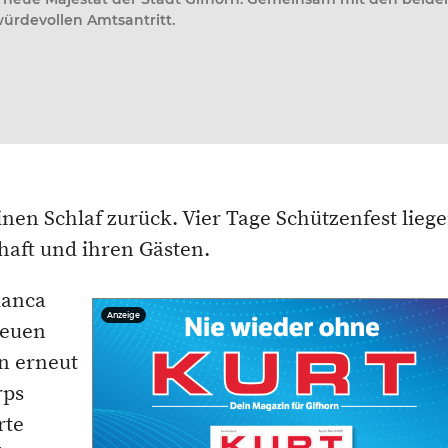
würdevollen Amtsantritt.
nen Schlaf zurück. Vier Tage Schützenfest lieg
haft und ihren Gästen.
ianca
Anzeige
neuen
n erneut
rps
rte