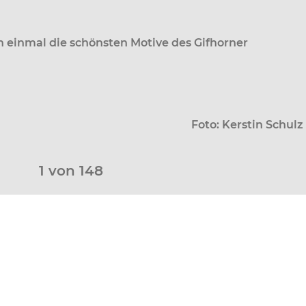
h einmal die schönsten Motive des Gifhorner
Foto: Kerstin Schulz
1
von 148
pp