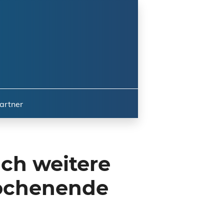
artner
uch weitere
Wochenende