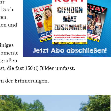
hr
. Doch
ten
nnen und
iniges
 Momente
r großen
 die fast 150 (!) Bilder umfasst.
rn der Erinnerungen.