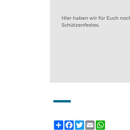
horner
Hier haben wir für Euch noc
Schützenfestes.
o: Kerstin Schulz
Teilen
Facebook
Twitter
Email
WhatsA