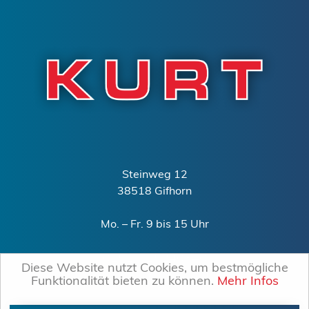
Steinweg 12
38518 Gifhorn
Mo. – Fr. 9 bis 15 Uhr
0151 – 15240340
Diese Website nutzt Cookies, um bestmögliche
mail@kurt-gifhorn.de
Funktionalität bieten zu können.
Mehr Infos