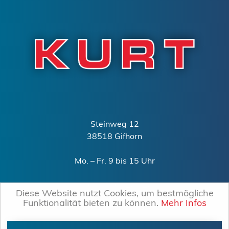
Steinweg 12
38518 Gifhorn
Mo. – Fr. 9 bis 15 Uhr
0151 – 15240340
Diese Website nutzt Cookies, um bestmögliche
mail@kurt-gifhorn.de
Funktionalität bieten zu können.
Mehr Infos