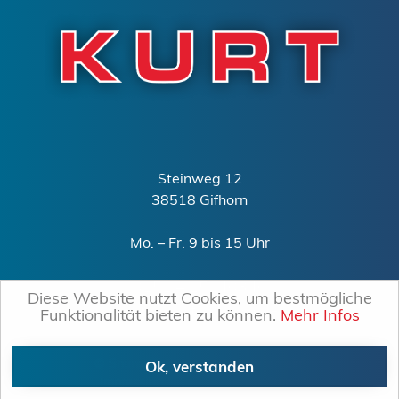
Steinweg 12
38518 Gifhorn
Mo. – Fr. 9 bis 15 Uhr
0151 – 15240340
Diese Website nutzt Cookies, um bestmögliche
mail@kurt-gifhorn.de
Funktionalität bieten zu können.
Mehr Infos
©
Snuna GbR
2026 –
Wir stellen ein!
Ok, verstanden
Impressum
/
Datenschutzerklärung